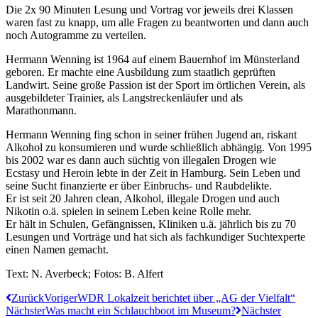
Die 2x 90 Minuten Lesung und Vortrag vor jeweils drei Klassen
waren fast zu knapp, um alle Fragen zu beantworten und dann auch
noch Autogramme zu verteilen.
Hermann Wenning ist 1964 auf einem Bauernhof im Münsterland
geboren. Er machte eine Ausbildung zum staatlich geprüften
Landwirt. Seine große Passion ist der Sport im örtlichen Verein, als
ausgebildeter Trainier, als Langstreckenläufer und als
Marathonmann.
Hermann Wenning fing schon in seiner frühen Jugend an, riskant
Alkohol zu konsumieren und wurde schließlich abhängig. Von 1995
bis 2002 war es dann auch süchtig von illegalen Drogen wie
Ecstasy und Heroin lebte in der Zeit in Hamburg. Sein Leben und
seine Sucht finanzierte er über Einbruchs- und Raubdelikte.
Er ist seit 20 Jahren clean, Alkohol, illegale Drogen und auch
Nikotin o.ä. spielen in seinem Leben keine Rolle mehr.
Er hält in Schulen, Gefängnissen, Kliniken u.ä. jährlich bis zu 70
Lesungen und Vorträge und hat sich als fachkundiger Suchtexperte
einen Namen gemacht.
Text: N. Averbeck; Fotos: B. Alfert
Zurück
Voriger
WDR Lokalzeit berichtet über „AG der Vielfalt“
Nächster
Was macht ein Schlauchboot im Museum?
Nächster