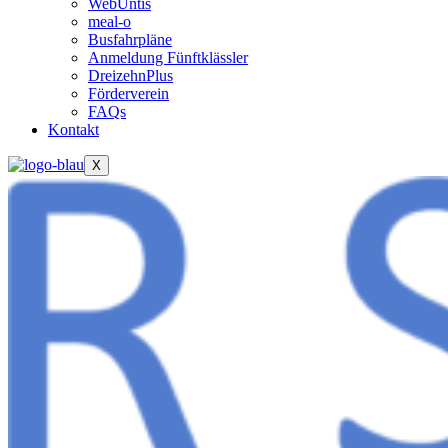
WebUntis
meal-o
Busfahrpläne
Anmeldung Fünftklässler
DreizehnPlus
Förderverein
FAQs
Kontakt
X