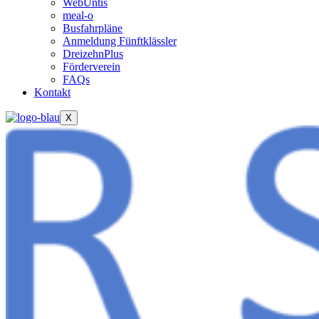
WebUntis
meal-o
Busfahrpläne
Anmeldung Fünftklässler
DreizehnPlus
Förderverein
FAQs
Kontakt
X