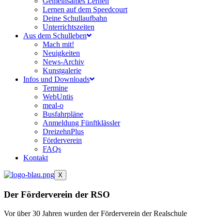
Gemeinsames Lernen
Lernen auf dem Speedcourt
Deine Schullaufbahn
Unterrichtszeiten
Aus dem Schulleben
Mach mit!
Neuigkeiten
News-Archiv
Kunstgalerie
Infos und Downloads
Termine
WebUntis
meal-o
Busfahrpläne
Anmeldung Fünftklässler
DreizehnPlus
Förderverein
FAQs
Kontakt
X
Der
Förderverein
der RSO
Vor über 30 Jahren wurden der Förderverein der Realschule