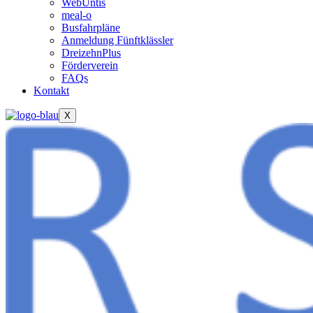
WebUntis
meal-o
Busfahrpläne
Anmeldung Fünftklässler
DreizehnPlus
Förderverein
FAQs
Kontakt
X