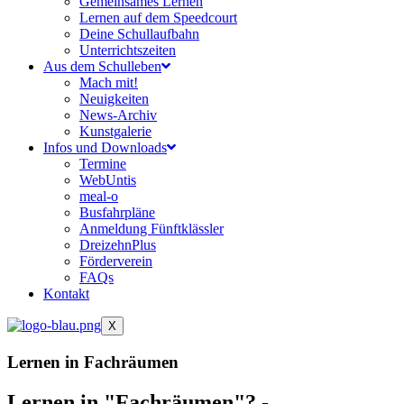
Gemeinsames Lernen
Lernen auf dem Speedcourt
Deine Schullaufbahn
Unterrichtszeiten
Aus dem Schulleben
Mach mit!
Neuigkeiten
News-Archiv
Kunstgalerie
Infos und Downloads
Termine
WebUntis
meal-o
Busfahrpläne
Anmeldung Fünftklässler
DreizehnPlus
Förderverein
FAQs
Kontakt
X
Lernen in
Fachräumen
Lernen in "Fachräumen"? -