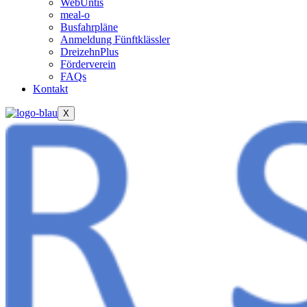
WebUntis
meal-o
Busfahrpläne
Anmeldung Fünftklässler
DreizehnPlus
Förderverein
FAQs
Kontakt
X