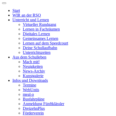
Start
WIR an der RSO
Unterricht und Lernen
Virtueller Rundgang
Lernen in Fachräumen
Digitales Lernen
Gemeinsames Lernen
Lernen auf dem Speedcourt
Deine Schullaufbahn
Unterrichtszeiten
Aus dem Schulleben
Mach mit!
Neuigkeiten
News-Archiv
Kunstgalerie
Infos und Downloads
Termine
WebUntis
meal-o
Busfahrpläne
Anmeldung Fünftklässler
DreizehnPlus
Förderverein