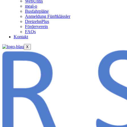
WebUntis
meal-o
Busfahrpläne
Anmeldung Fünftklässler
DreizehnPlus
Förderverein
FAQs
Kontakt
X