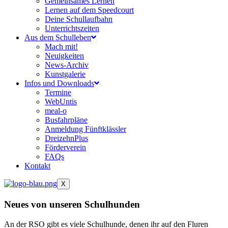
Gemeinsames Lernen
Lernen auf dem Speedcourt
Deine Schullaufbahn
Unterrichtszeiten
Aus dem Schulleben
Mach mit!
Neuigkeiten
News-Archiv
Kunstgalerie
Infos und Downloads
Termine
WebUntis
meal-o
Busfahrpläne
Anmeldung Fünftklässler
DreizehnPlus
Förderverein
FAQs
Kontakt
X
Neues von unseren
Schulhunden
An der RSO gibt es viele Schulhunde, denen ihr auf den Fluren