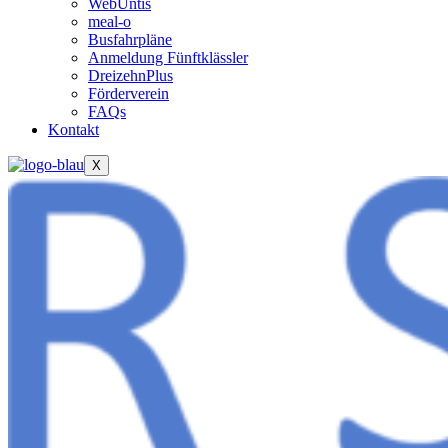
WebUntis
meal-o
Busfahrpläne
Anmeldung Fünftklässler
DreizehnPlus
Förderverein
FAQs
Kontakt
X