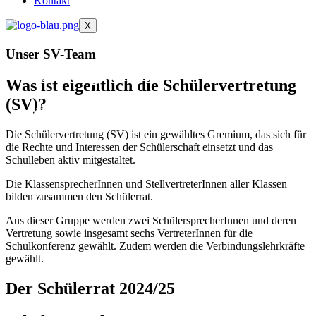
Kontakt
X
Unser
SV-Team
Ihr habt gewählt!
Ihr habt gewählt!
Was ist eigentlich die Schülervertretung
(SV)?
SchülersprecherInnen:
SV-Team
Marcel Riffel und Sara Miranda
Die Schülervertretung (SV) ist ein gewähltes Gremium, das sich für
die Rechte und Interessen der Schülerschaft einsetzt und das
Schulleben aktiv mitgestaltet.
Die KlassensprecherInnen und StellvertreterInnen aller Klassen
bilden zusammen den Schülerrat.
Aus dieser Gruppe werden zwei SchülersprecherInnen und deren
Vertretung sowie insgesamt sechs VertreterInnen für die
Schulkonferenz gewählt. Zudem werden die Verbindungslehrkräfte
gewählt.
Der Schülerrat 2024/25