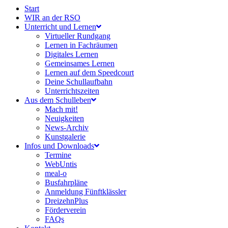
Start
WIR an der RSO
Unterricht und Lernen
Virtueller Rundgang
Lernen in Fachräumen
Digitales Lernen
Gemeinsames Lernen
Lernen auf dem Speedcourt
Deine Schullaufbahn
Unterrichtszeiten
Aus dem Schulleben
Mach mit!
Neuigkeiten
News-Archiv
Kunstgalerie
Infos und Downloads
Termine
WebUntis
meal-o
Busfahrpläne
Anmeldung Fünftklässler
DreizehnPlus
Förderverein
FAQs