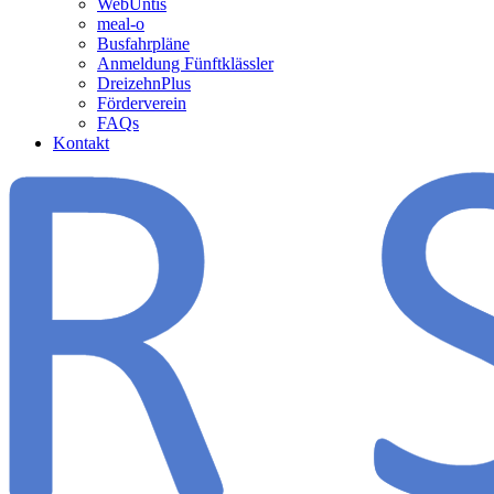
WebUntis
meal-o
Busfahrpläne
Anmeldung Fünftklässler
DreizehnPlus
Förderverein
FAQs
Kontakt