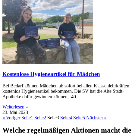
Kostenlose Hygieneartikel für Mädchen
Bei Bedarf können Mädchen ab sofort bei allen Klassenlehrkräften
kostenlos Hygieneartikel bekommen. Die SV hat die Alte Stadt-
Apotheke dafür gewinnen können, 40
Weiterlesen »
23. Mai 2023
« Voriger
Seite
1
Seite
2
Seite
3
Seite
4
Seite
5
Nächster »
Welche regelmäßigen Aktionen macht die