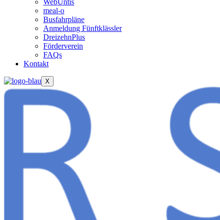
WebUntis
meal-o
Busfahrpläne
Anmeldung Fünftklässler
DreizehnPlus
Förderverein
FAQs
Kontakt
X