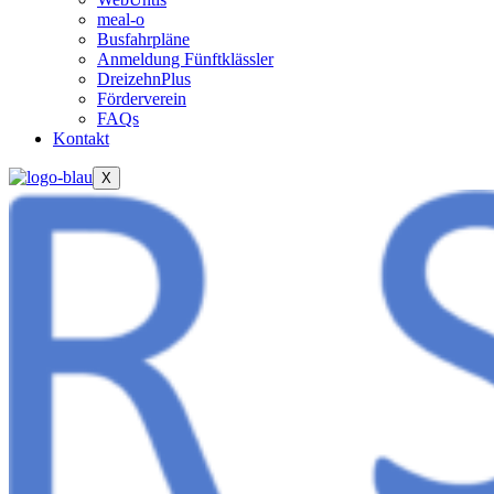
meal-o
Busfahrpläne
Anmeldung Fünftklässler
DreizehnPlus
Förderverein
FAQs
Kontakt
X