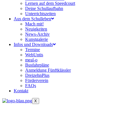
Lernen auf dem Speedcourt
Deine Schullaufbahn
Unterrichtszeiten
Aus dem Schulleben
Mach mit!
Neuigkeiten
News-Archiv
Kunstgalerie
Infos und Downloads
Termine
WebUntis
meal-o
Busfahrpläne
Anmeldung Fünftklässler
DreizehnPlus
Förderverein
FAQs
Kontakt
X