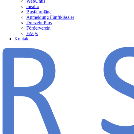
WebUntis
meal-o
Busfahrpläne
Anmeldung Fünftklässler
DreizehnPlus
Förderverein
FAQs
Kontakt