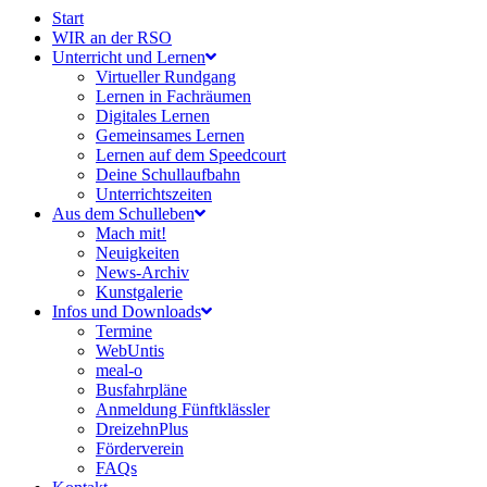
Start
WIR an der RSO
Unterricht und Lernen
Virtueller Rundgang
Lernen in Fachräumen
Digitales Lernen
Gemeinsames Lernen
Lernen auf dem Speedcourt
Deine Schullaufbahn
Unterrichtszeiten
Aus dem Schulleben
Mach mit!
Neuigkeiten
News-Archiv
Kunstgalerie
Infos und Downloads
Termine
WebUntis
meal-o
Busfahrpläne
Anmeldung Fünftklässler
DreizehnPlus
Förderverein
FAQs