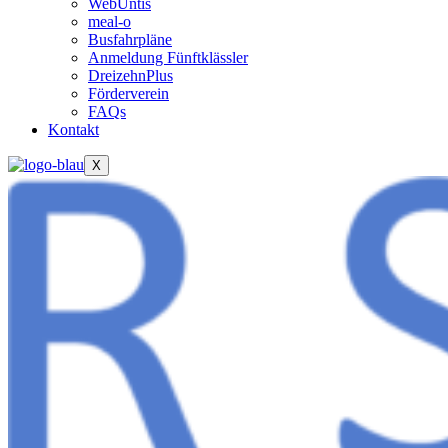
WebUntis
meal-o
Busfahrpläne
Anmeldung Fünftklässler
DreizehnPlus
Förderverein
FAQs
Kontakt
X