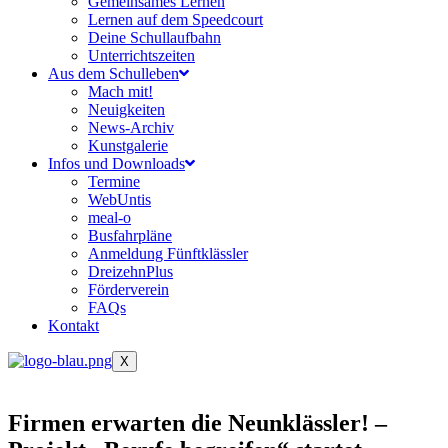
Gemeinsames Lernen
Lernen auf dem Speedcourt
Deine Schullaufbahn
Unterrichtszeiten
Aus dem Schulleben
Mach mit!
Neuigkeiten
News-Archiv
Kunstgalerie
Infos und Downloads
Termine
WebUntis
meal-o
Busfahrpläne
Anmeldung Fünftklässler
DreizehnPlus
Förderverein
FAQs
Kontakt
X
Firmen erwarten die Neunklässler! –