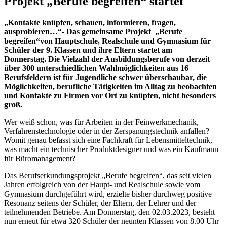
Projekt „Berufe begreifen“ startet
„
Kontakte knüpfen, s
chauen, informieren, fragen
,
ausprobieren
…“- Das gemeinsame Projekt
„
Berufe
begreifen“
v
on Hauptschule, Realschule und
Gymnasium
für
Schüler der 9. K
lassen
und ihre Eltern startet
am
Donnerstag.
Die Vielzahl der Ausbildungsberufe von
derzeit
über 300
unterschi
edlichen Wahlmöglichkeiten
aus 16
Berufsfeldern
ist für Jugendliche schwer überschaubar, die
Möglichkeiten, berufliche Tätigkeiten im Alltag zu beobachten
und Kontakte zu Firmen vor Ort zu knüpfen, nicht besonders
groß.
Wer weiß schon, was für Arbeiten in
der Feinwerkmechanik,
Verfahrenstechnologie
oder in der Zerspanungstechnik anfallen?
Womit
genau
befasst sich eine Fachkraft
für Lebensmitteltechnik,
was macht
ein technischer Produktdesigner
und was
ein Kaufmann
für Büromanagement
?
Das
Berufserkundungsp
ro
jekt „Berufe b
egreifen“, das
seit
vielen
Ja
hren
erfolgreich von
der Haupt-
und Realschule
sowie
vom
Gymnasium
durchgeführt wird,
erzielte bisher
durchweg
positive
Resonanz seitens der Schüler, der Eltern, der Lehrer und der
teil
nehmenden
Betriebe.
Am Donnerstag, den
0
2
.03.202
3
,
besteht
nun erneut
für etwa 3
20 Schüler der neunten Klasse
n
von 8.00 Uhr