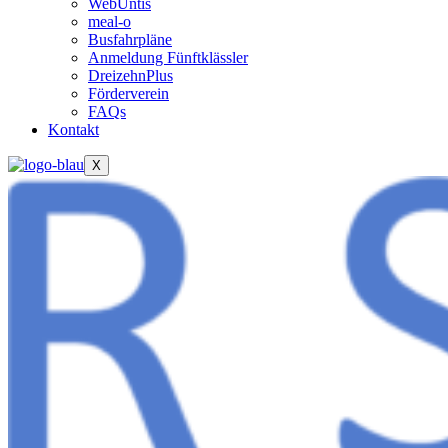
WebUntis
meal-o
Busfahrpläne
Anmeldung Fünftklässler
DreizehnPlus
Förderverein
FAQs
Kontakt
X