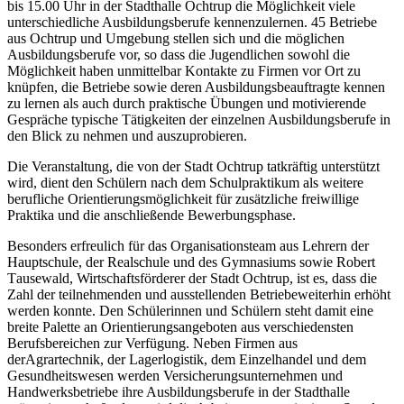
bis 15.00 Uhr
in der Stadthalle Ochtrup
die Möglichkeit viele
unterschiedliche Ausbildungsberufe kenne
n
zulernen
.
4
5
Betriebe
aus Och
trup und Umgebung
stellen sich und die möglichen
Ausbildungsberufe
vor, so dass die Jugendlichen sowohl die
Möglichkeit haben unmittelbar
Kontakte
zu Firmen vor Ort zu
knüpfen
, die Betriebe sowie deren Ausbildungsbeauftragte
kennen
zu
lernen
als auch d
urch
praktische Übungen und motivierende
Gespräche typische Tätigkeiten der einzelnen Ausbildungsberufe
in
den Blick zu nehmen und auszuprobieren.
Die Veranstaltung, d
ie
von der Stadt Ochtrup
tatkräftig
unterstützt
wird, dient
den Schülern nach dem Schulprak
tikum
als
weitere
berufliche Orientierungsmöglichkeit
für
zusätzliche freiwillige
Praktika und die anschließende Bewerbungsphase
.
B
esonders
erfreulich für das Organisationsteam aus Lehrern der
Hauptschule
,
der Realschu
le
und des Gymnasiums
sowie
Robert
T
ausewald, Wirtschaftsförderer der Stadt Ochtrup,
ist
es
,
dass
die
Z
ahl der teilnehmenden und ausstellenden Betriebe
weiterhin erhöh
t
we
rden konnte.
Den Schüler
i
n
nen und Schülern
steht damit eine
breite Palette
an Orientierungsangeboten aus verschiedensten
Berufsb
ereichen zur Verfügung. Neben Firmen aus
der
Agrartechnik,
der
Lagerlogistik
, dem Einzelhandel
und
dem
Gesundheitswesen werden Versicherungsunternehmen und
Handwerksbetriebe ihre Ausbildungsberufe
in de
r Stadthalle