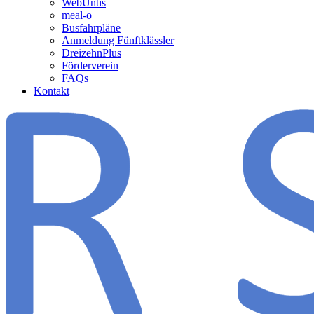
WebUntis
meal-o
Busfahrpläne
Anmeldung Fünftklässler
DreizehnPlus
Förderverein
FAQs
Kontakt