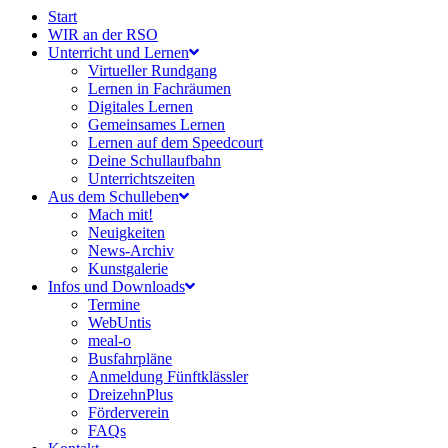
Start
WIR an der RSO
Unterricht und Lernen
Virtueller Rundgang
Lernen in Fachräumen
Digitales Lernen
Gemeinsames Lernen
Lernen auf dem Speedcourt
Deine Schullaufbahn
Unterrichtszeiten
Aus dem Schulleben
Mach mit!
Neuigkeiten
News-Archiv
Kunstgalerie
Infos und Downloads
Termine
WebUntis
meal-o
Busfahrpläne
Anmeldung Fünftklässler
DreizehnPlus
Förderverein
FAQs